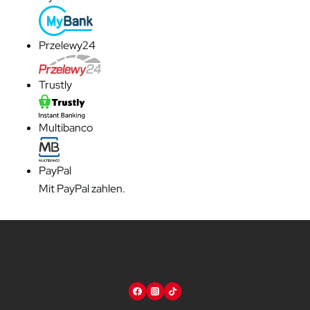
Przelewy24
Trustly
Multibanco
PayPal
Mit PayPal zahlen.