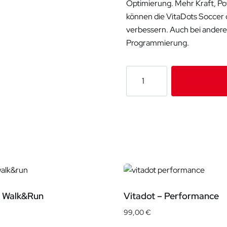
Optimierung. Mehr Kraft, Po
können die VitaDots Soccer d
verbessern. Auch bei anderen
Programmierung.
Vitadot
-
Soccer
Menge
– Walk&Run
Vitadot – Performance
99,00
€